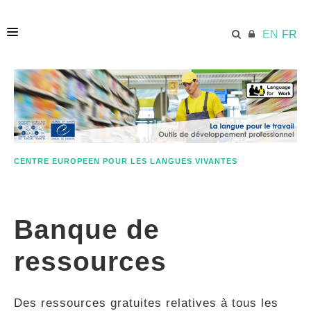
EN
FR
ACCUEIL
ECML.AT
CENTRE EUROPEEN POUR LES LANGUES VIVANTES
ETHOS
Banque de
COMPÉTENCES
ressources
RESSOURCES
Des ressources gratuites relatives à tous les