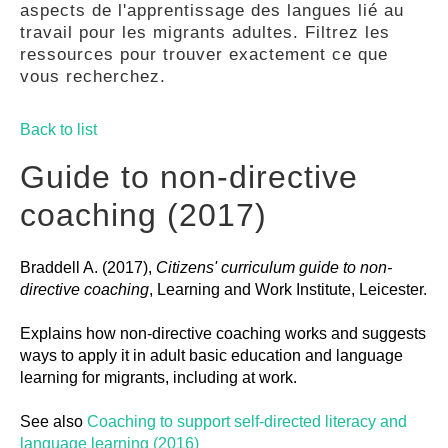
aspects de l'apprentissage des langues lié au
GUIDES
travail pour les migrants adultes. Filtrez les
ressources pour trouver exactement ce que
vous recherchez.
PRATIQUES
Back to list
COMMUNAUTÉ
Guide to non-directive
coaching (2017)
GALLERY
Braddell A. (2017),
Citizens' curriculum guide to non-
directive coaching
, Learning and Work Institute, Leicester.
Explains how non-directive coaching works and suggests
ways to apply it in adult basic education and language
learning for migrants, including at work.
See also
Coaching to support self-directed literacy and
language learning (2016)