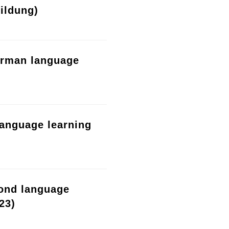
ildung)
erman language
language learning
cond language
23)