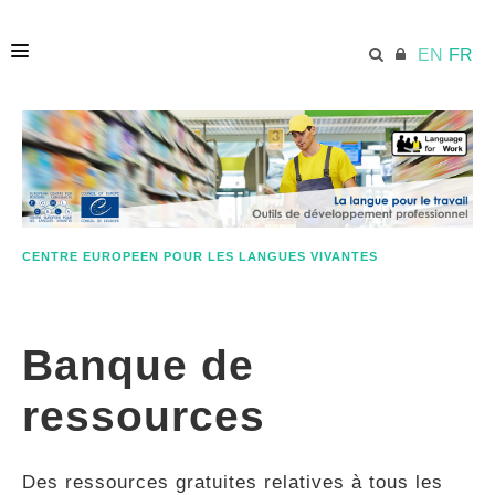
EN
FR
ACCUEIL
ECML.AT
CENTRE EUROPEEN POUR LES LANGUES VIVANTES
ETHOS
Banque de
COMPÉTENCES
ressources
RESSOURCES
Des ressources gratuites relatives à tous les