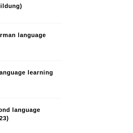
ildung)
erman language
language learning
cond language
23)