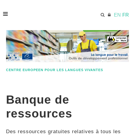
EN
FR
ACCUEIL
ECML.AT
CENTRE EUROPEEN POUR LES LANGUES VIVANTES
ETHOS
Banque de
COMPÉTENCES
ressources
RESSOURCES
Des ressources gratuites relatives à tous les