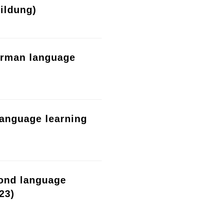
ildung)
erman language
language learning
cond language
23)