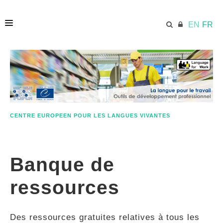
EN
FR
ACCUEIL
ECML.AT
CENTRE EUROPEEN POUR LES LANGUES VIVANTES
ETHOS
Banque de
COMPÉTENCES
ressources
RESSOURCES
Des ressources gratuites relatives à tous les