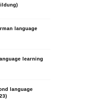
ildung)
erman language
language learning
cond language
23)