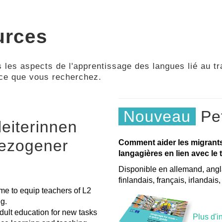
urces
 les aspects de l'apprentissage des langues lié au tra
 ce que vous recherchez.
Nouveau
Pet
leiterinnen
bezogener
Comment aider les migrant
langagières en lien avec le t
Disponible en allemand, angla
finlandais, français, irlandais
me to equip teachers of L2
g.
dult education for new tasks
Plus d'i