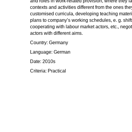
and roles in work-related provision, where they f
contexts and activities different from the ones the
customised curricula, developing teaching mater
plans to company’s working schedules, e. g. shif
cooperating with labour market actors, etc., nego
actors with different aims.
Country: Germany
Language: German
Date: 2010s
Criteria:
Practical