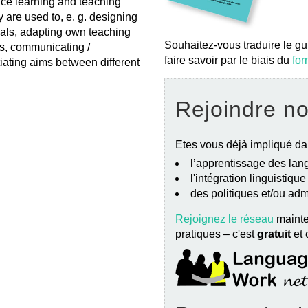
ace learning and teaching
y are used to, e. g. designing
ials, adapting own teaching
Souhaitez-vous traduire le gu
ts, communicating /
faire savoir par le biais du
for
tiating aims between different
Rejoindre n
Etes vous déjà impliqué da
l’apprentissage des lang
l'intégration linguistiqu
des politiques et/ou ad
Rejoignez le réseau
mainte
pratiques – c'est
gratuit
et