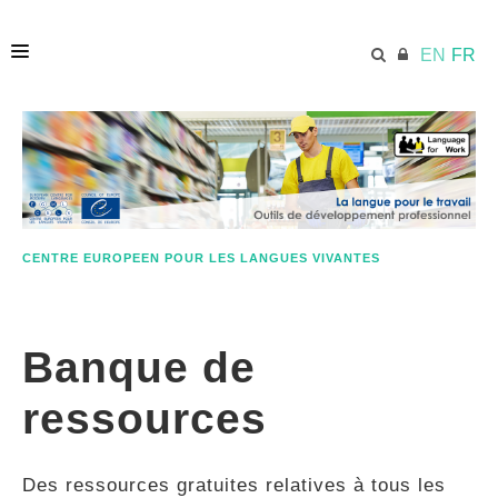
EN
FR
ACCUEIL
ECML.AT
CENTRE EUROPEEN POUR LES LANGUES VIVANTES
ETHOS
Banque de
COMPÉTENCES
ressources
RESSOURCES
Des ressources gratuites relatives à tous les