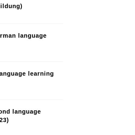
ildung)
erman language
language learning
cond language
23)