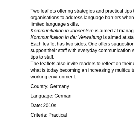
Two leaflets offering strategies and practical tips
organisations to address language barriers when 
limited language skills.
Kommunikation in Jobcentern
is aimed at manager
Kommunikation in der Verwaltung
is aimed at staf
Each leaflet has two sides. One offers suggesti
support their staff with everyday communication wi
tips to staff.
The leaflets also invite readers to reflect on thei
what is today becoming an increasingly multicult
working environment.
Country: Germany
Language: German
Date: 2010s
Criteria:
Practical