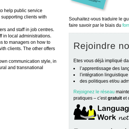
 to help public service
supporting clients with
Souhaitez-vous traduire le gu
faire savoir par le biais du
for
s and staff in job centres.
f in local administrations.
ons to managers on how to
Rejoindre n
th clients. The other offers
Etes vous déjà impliqué da
r own communication style, in
ural and transnational
l’apprentissage des lang
l'intégration linguistiqu
des politiques et/ou ad
Rejoignez le réseau
mainte
pratiques – c'est
gratuit
et