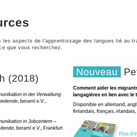
urces
 les aspects de l'apprentissage des langues lié au tra
 ce que vous recherchez.
Nouveau
Pet
ch (2018)
Comment aider les migrant
nikation in der Verwaltung
langagières en lien avec le t
beitende
, beramí e.V.,
Disponible en allemand, angla
finlandais, français, irlandais
nikation in Jobcentern –
eitende
, beramí e.V., Frankfurt
Plus d'i