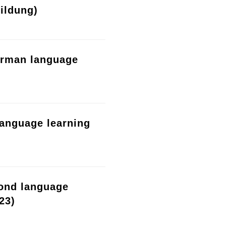
ildung)
erman language
language learning
cond language
23)