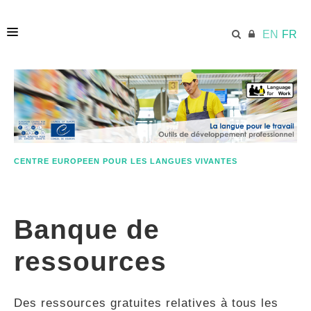
EN
FR
ACCUEIL
ECML.AT
CENTRE EUROPEEN POUR LES LANGUES VIVANTES
ETHOS
Banque de
COMPÉTENCES
ressources
RESSOURCES
Des ressources gratuites relatives à tous les