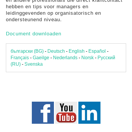
en andere professionals die direct klantcontact
hebben en tips voor managers en
leidinggevenden op organisatorisch en
ondersteunend niveau.
Document downloaden
български (BG)
-
Deutsch
-
English
-
Español
-
Français
-
Gaeilge
-
Nederlands
-
Norsk
-
Pусский
(RU)
-
Svenska