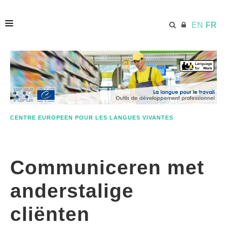
EN
FR
ACCUEIL
ECML.AT
CENTRE EUROPEEN POUR LES LANGUES VIVANTES
ETHOS
Communiceren met
COMPÉTENCES
anderstalige
RESSOURCES
cliënten