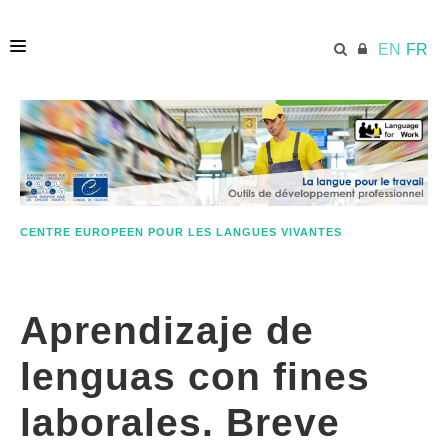
EN
FR
ACCUEIL
ECML.AT
CENTRE EUROPEEN POUR LES LANGUES VIVANTES
ETHOS
Aprendizaje de
COMPÉTENCES
lenguas con fines
RESSOURCES
laborales. Breve