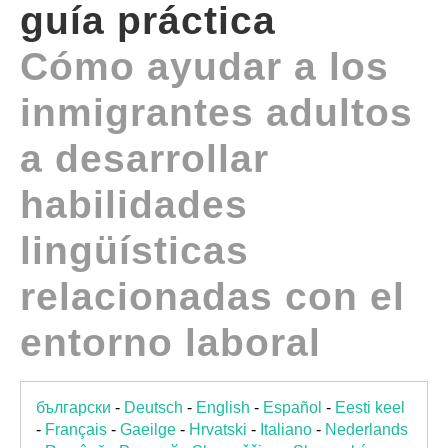
guía práctica
GUIDES
Cómo ayudar a los
PRATIQUES
inmigrantes adultos
a desarrollar
COMMUNAUTÉ
habilidades
GALLERY
lingüísticas
relacionadas con el
entorno laboral
български
-
Deutsch
-
English
-
Español
-
Eesti keel
-
Français
-
Gaeilge
-
Hrvatski
-
Italiano
-
Nederlands