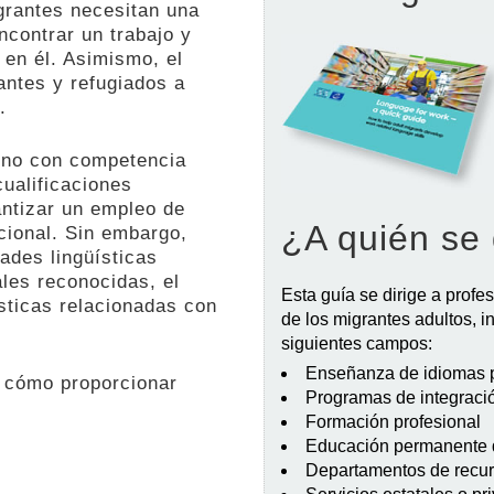
igrantes necesitan una
ncontrar un trabajo y
 en él. Asimismo, el
antes y refugiados a
.
tino con competencia
cualificaciones
antizar un empleo de
¿A quién se 
cional. Sin embargo,
ades lingüísticas
ales reconocidas, el
Esta guía se dirige a profe
ísticas relacionadas con
de los migrantes adultos, i
siguientes campos:
Enseñanza de idiomas p
e cómo proporcionar
Programas de integració
Formación profesional
Educación permanente 
Departamentos de recu