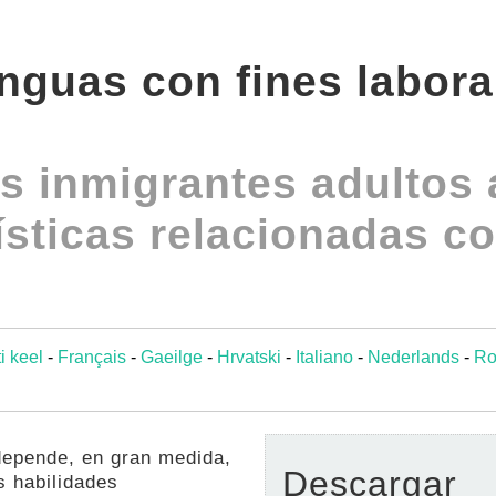
nguas con fines labora
 inmigrantes adultos a
ísticas relacionadas co
i keel
-
Français
-
Gaeilge
-
Hrvatski
-
Italiano
-
Nederlands
-
R
 depende, en gran medida,
Descargar
s habilidades