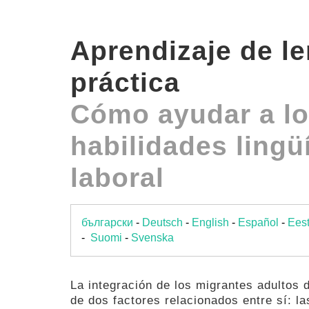
Aprendizaje de le
práctica
Cómo ayudar a los
habilidades lingü
laboral
български
-
Deutsch
-
English
-
Español
-
Eest
-
Suomi
-
Svenska
La integración de los migrantes adultos
de dos factores relacionados entre sí: la