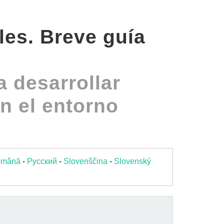
les. Breve guía
 desarrollar
n el entorno
omână
-
Pусский
-
Slovenščina
-
Slovenský