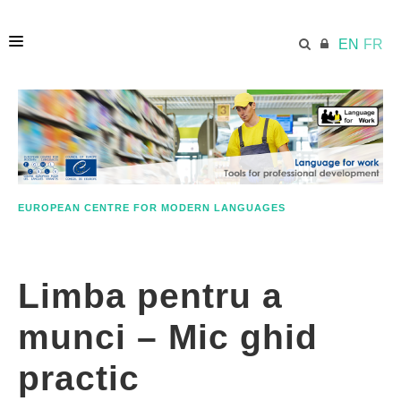
EN
FR
HOME
ECML.AT
EUROPEAN CENTRE FOR MODERN LANGUAGES
ETHOS
Limba pentru a
COMPETENCES
munci – Mic ghid
RESOURCES
practic