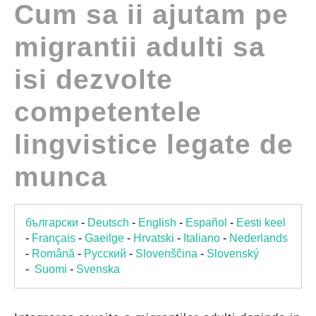
Cum sa ii ajutam pe
GUIDES
migrantii adulti sa
PRACTICES
isi dezvolte
competentele
NETWORK
lingvistice legate de
GALLERY
munca
български
-
Deutsch
-
English
-
Español
-
Eesti keel
-
Français
-
Gaeilge
-
Hrvatski
-
Italiano
-
Nederlands
-
Română
-
Pусский
-
Slovenščina
-
Slovenský
-
Suomi
-
Svenska