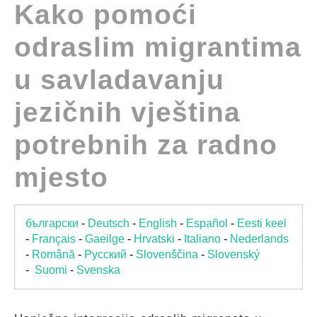
Kako pomoći
GUIDES
odraslim migrantima
PRACTICES
u savladavanju
jezičnih vještina
NETWORK
potrebnih za radno
GALLERY
mjesto
български
-
Deutsch
-
English
-
Español
-
Eesti keel
-
Français
-
Gaeilge
-
Hrvatski
-
Italiano
-
Nederlands
-
Română
-
Pусский
-
Slovenščina
-
Slovenský
-
Suomi
-
Svenska