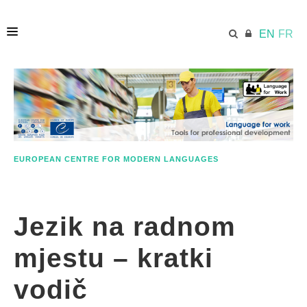
EN
FR
HOME
ECML.AT
EUROPEAN CENTRE FOR MODERN LANGUAGES
ETHOS
Jezik na radnom
COMPETENCES
mjestu – kratki
RESOURCES
vodič