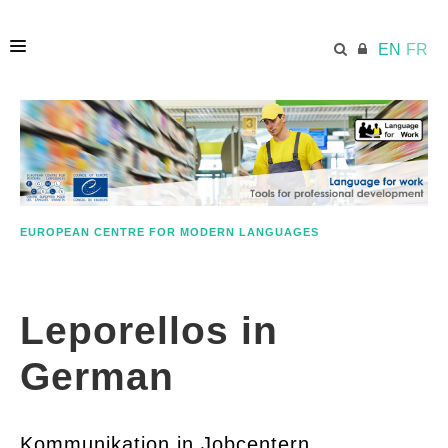
EN
FR
HOME
ECML.AT
EUROPEAN CENTRE FOR MODERN LANGUAGES
ETHOS
Leporellos in
COMPETENCES
German
RESOURCES
Kommunikation in Jobcentern