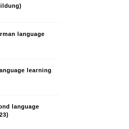
ildung)
erman language
language learning
cond language
23)