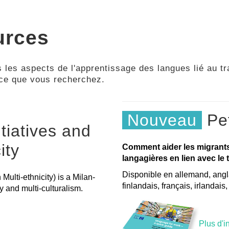
urces
 les aspects de l'apprentissage des langues lié au tra
 ce que vous recherchez.
Nouveau
Pet
tiatives and
ity
Comment aider les migrant
langagières en lien avec le t
Disponible en allemand, angla
ulti-ethnicity) is a Milan-
finlandais, français, irlandais
y and multi-culturalism.
Plus d'i