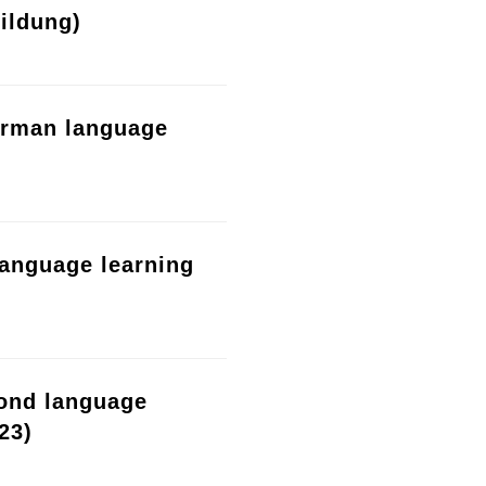
ildung)
erman language
language learning
cond language
23)