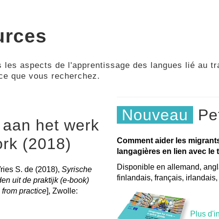
urces
 les aspects de l'apprentissage des langues lié au tra
 ce que vous recherchez.
Nouveau
Pet
 aan het werk
ork (2018)
Comment aider les migrant
langagières en lien avec le t
Disponible en allemand, angla
Vries S. de (2018),
Syrische
finlandais, français, irlandais
n uit de praktijk (e-book)
 from practice
], Zwolle:
Plus d'i