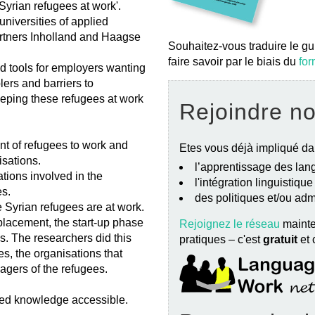
Syrian refugees at work'.
niversities of applied
artners Inholland and Haagse
Souhaitez-vous traduire le gu
faire savoir par le biais du
for
 tools for employers wanting
lers and barriers to
eeping these refugees at work
Rejoindre n
ent of refugees to work and
Etes vous déjà impliqué da
isations.
l’apprentissage des lang
tions involved in the
l'intégration linguistiqu
es.
des politiques et/ou ad
 Syrian refugees are at work.
o placement, the start-up phase
Rejoignez le réseau
mainte
. The researchers did this
pratiques – c'est
gratuit
et
es, the organisations that
gers of the refugees.
red knowledge accessible.