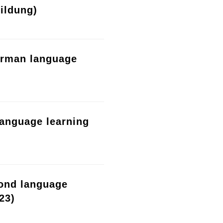
ildung)
erman language
language learning
cond language
23)