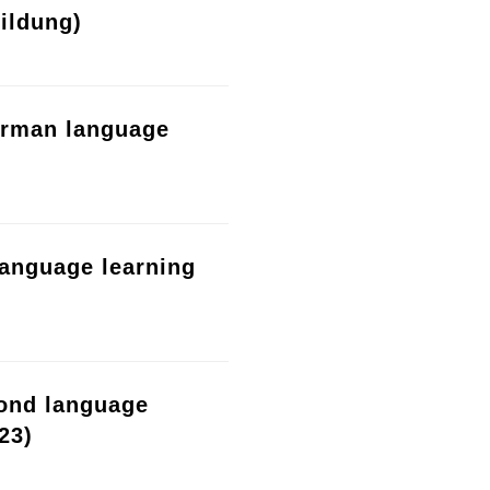
ildung)
erman language
language learning
cond language
23)