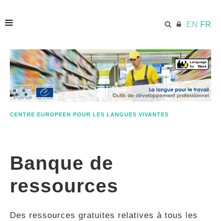
EN
FR
ACCUEIL
ECML.AT
CENTRE EUROPEEN POUR LES LANGUES VIVANTES
ETHOS
Banque de
COMPÉTENCES
ressources
RESSOURCES
Des ressources gratuites relatives à tous les