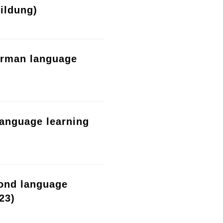
ildung)
erman language
language learning
cond language
23)