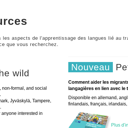
urces
 les aspects de l'apprentissage des langues lié au tra
 ce que vous recherchez.
Nouveau
Pet
he wild
Comment aider les migrant
, non-formal, and social
langagières en lien avec le t
.
Disponible en allemand, angla
nmark, Jyväskylä, Tampere,
finlandais, français, irlandais
.
r anyone interested in
Plus d'i