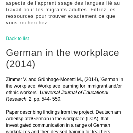
aspects de l'apprentissage des langues lié au
GUIDES
travail pour les migrants adultes. Filtrez les
ressources pour trouver exactement ce que
vous recherchez.
PRATIQUES
Back to list
COMMUNAUTÉ
German in the workplace
(2014)
GALLERY
Zimmer V. and Grünhage-Monetti M., (2014), 'German in
the workplace: Workplace learning for immigrant and/or
ethnic workers',
Universal Journal of Educational
Research
, 2, pp. 544- 550.
Paper describing findings from the project, Deutsch am
Arbeitsplatz/German in the workplace (DaA), that
investigated communication in a range of German
workplaces and then devised training for teachers