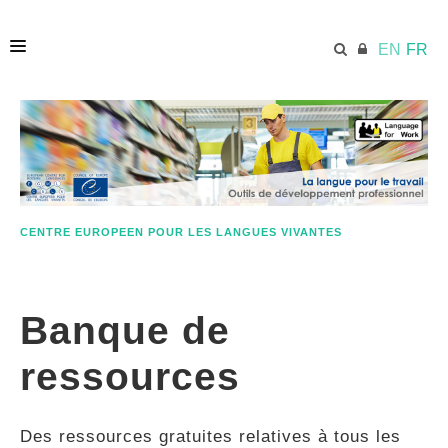
EN
FR
ACCUEIL
ECML.AT
CENTRE EUROPEEN POUR LES LANGUES VIVANTES
ETHOS
Banque de
COMPÉTENCES
ressources
RESSOURCES
Des ressources gratuites relatives à tous les