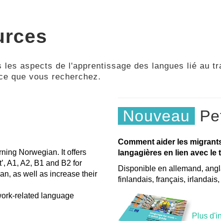
urces
 les aspects de l'apprentissage des langues lié au tra
 ce que vous recherchez.
Nouveau
Pet
Comment aider les migrant
rning Norwegian. It offers
langagières en lien avec le t
t’, A1, A2, B1 and B2 for
Disponible en allemand, angla
n, as well as increase their
finlandais, français, irlandais
 work-related language
Plus d'i