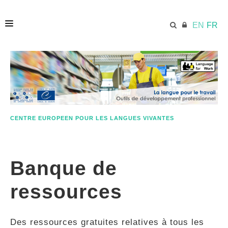
EN
FR
ACCUEIL
ECML.AT
CENTRE EUROPEEN POUR LES LANGUES VIVANTES
ETHOS
Banque de
COMPÉTENCES
ressources
RESSOURCES
Des ressources gratuites relatives à tous les