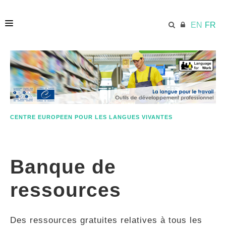
EN
FR
ACCUEIL
ECML.AT
CENTRE EUROPEEN POUR LES LANGUES VIVANTES
ETHOS
Banque de
COMPÉTENCES
ressources
RESSOURCES
Des ressources gratuites relatives à tous les