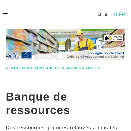
EN
FR
ACCUEIL
ECML.AT
CENTRE EUROPEEN POUR LES LANGUES VIVANTES
ETHOS
Banque de
COMPÉTENCES
ressources
RESSOURCES
Des ressources gratuites relatives à tous les