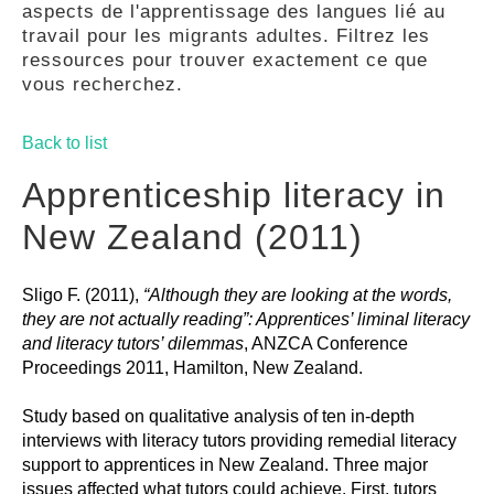
aspects de l'apprentissage des langues lié au
GUIDES
travail pour les migrants adultes. Filtrez les
ressources pour trouver exactement ce que
vous recherchez.
PRATIQUES
Back to list
COMMUNAUTÉ
Apprenticeship literacy in
New Zealand (2011)
GALLERY
Sligo F. (2011),
“Although they are looking at the words,
they are not actually reading”: Apprentices’ liminal literacy
and literacy tutors’ dilemmas
, ANZCA Conference
Proceedings 2011, Hamilton, New Zealand.
Study based on qualitative analysis of ten in-depth
interviews with literacy tutors providing remedial literacy
support to apprentices in New Zealand. Three major
issues affected what tutors could achieve. First, tutors