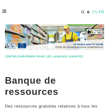
EN
FR
ACCUEIL
ECML.AT
CENTRE EUROPEEN POUR LES LANGUES VIVANTES
ETHOS
Banque de
COMPÉTENCES
ressources
RESSOURCES
Des ressources gratuites relatives à tous les