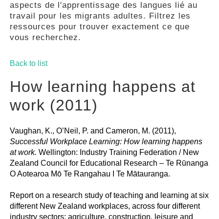
aspects de l'apprentissage des langues lié au
GUIDES
travail pour les migrants adultes. Filtrez les
ressources pour trouver exactement ce que
vous recherchez.
PRATIQUES
Back to list
COMMUNAUTÉ
How learning happens at
work (2011)
GALLERY
Vaughan, K., O’Neil, P. and Cameron, M. (2011),
Successful Workplace Learning: How learning happens
at work.
Wellington: Industry Training Federation / New
Zealand Council for Educational Research – Te Rūnanga
O Aotearoa Mō Te Rangahau I Te Mātauranga.
Report on a research study of teaching and learning at six
different New Zealand workplaces, across four different
industry sectors: agriculture, construction, leisure and