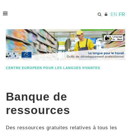
EN
FR
ACCUEIL
ECML.AT
CENTRE EUROPEEN POUR LES LANGUES VIVANTES
ETHOS
Banque de
COMPÉTENCES
ressources
RESSOURCES
Des ressources gratuites relatives à tous les