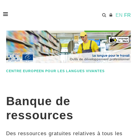
EN
FR
ACCUEIL
ECML.AT
CENTRE EUROPEEN POUR LES LANGUES VIVANTES
ETHOS
Banque de
COMPÉTENCES
ressources
RESSOURCES
Des ressources gratuites relatives à tous les