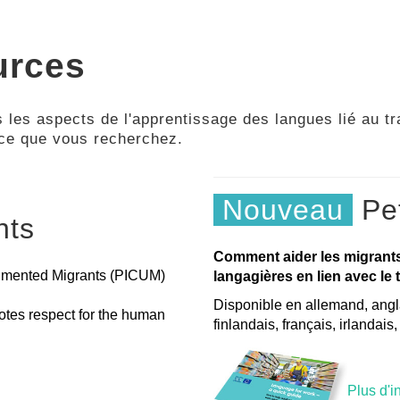
urces
 les aspects de l'apprentissage des langues lié au tra
 ce que vous recherchez.
Nouveau
Pet
nts
Comment aider les migrant
cumented Migrants (PICUM)
langagières en lien avec le t
Disponible en allemand, angla
tes respect for the human
finlandais, français, irlandais
Plus d'i