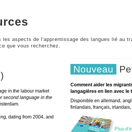
urces
 les aspects de l'apprentissage des langues lié au tra
 ce que vous recherchez.
Nouveau
Pet
)
Comment aider les migrant
age in the labour market
langagières en lien avec le t
or second language in the
Disponible en allemand, angla
msterdam.
finlandais, français, irlandais
ing, dating from 2004, and
Plus d'i