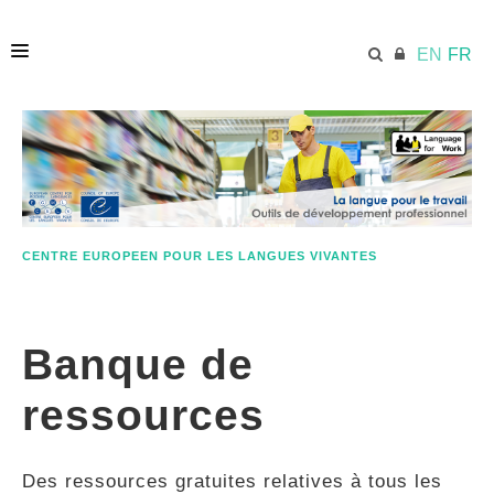
EN
FR
ACCUEIL
ECML.AT
CENTRE EUROPEEN POUR LES LANGUES VIVANTES
ETHOS
Banque de
COMPÉTENCES
ressources
RESSOURCES
Des ressources gratuites relatives à tous les