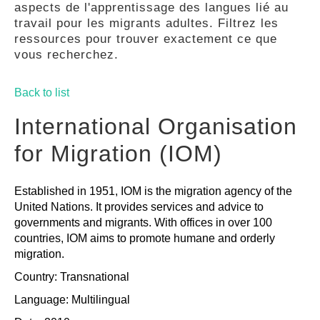
aspects de l'apprentissage des langues lié au
GUIDES
travail pour les migrants adultes. Filtrez les
ressources pour trouver exactement ce que
vous recherchez.
PRATIQUES
Back to list
COMMUNAUTÉ
International Organisation
for Migration (IOM)
GALLERY
Established in 1951, IOM is the migration agency of the
United Nations. It provides services and advice to
governments and migrants. With offices in over 100
countries, IOM aims to promote humane and orderly
migration.
Country: Transnational
Language: Multilingual