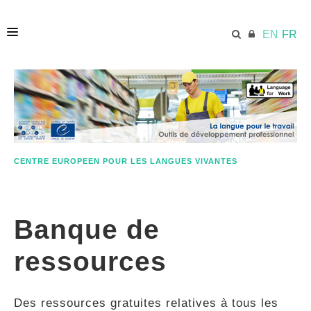
EN
FR
ACCUEIL
ECML.AT
CENTRE EUROPEEN POUR LES LANGUES VIVANTES
ETHOS
Banque de
COMPÉTENCES
ressources
RESSOURCES
Des ressources gratuites relatives à tous les