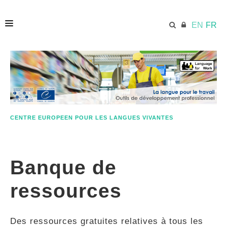
EN
FR
ACCUEIL
ECML.AT
CENTRE EUROPEEN POUR LES LANGUES VIVANTES
ETHOS
Banque de
COMPÉTENCES
ressources
RESSOURCES
Des ressources gratuites relatives à tous les