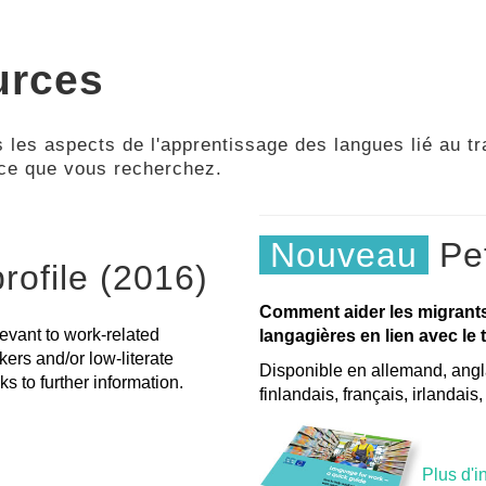
urces
 les aspects de l'apprentissage des langues lié au tra
 ce que vous recherchez.
Nouveau
Pet
rofile (2016)
Comment aider les migrant
levant to work-related
langagières en lien avec le t
kers and/or low-literate
Disponible en allemand, angla
s to further information.
finlandais, français, irlandais
Plus d'i