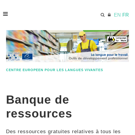
EN
FR
ACCUEIL
ECML.AT
CENTRE EUROPEEN POUR LES LANGUES VIVANTES
ETHOS
Banque de
COMPÉTENCES
ressources
RESSOURCES
Des ressources gratuites relatives à tous les