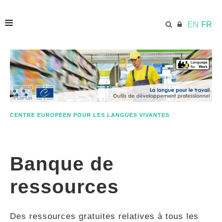
EN
FR
ACCUEIL
ECML.AT
CENTRE EUROPEEN POUR LES LANGUES VIVANTES
ETHOS
Banque de
COMPÉTENCES
ressources
RESSOURCES
Des ressources gratuites relatives à tous les