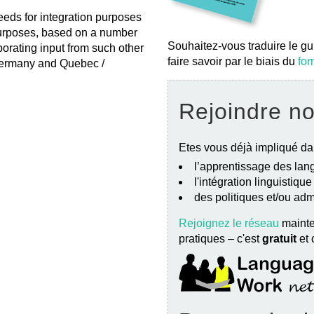
eeds for integration purposes
purposes, based on a number
Souhaitez-vous traduire le gu
porating input from such other
faire savoir par le biais du
for
Germany and Quebec /
Rejoindre n
Etes vous déjà impliqué da
l’apprentissage des lang
l'intégration linguistiqu
des politiques et/ou ad
Rejoignez le réseau
mainte
pratiques – c'est
gratuit
et