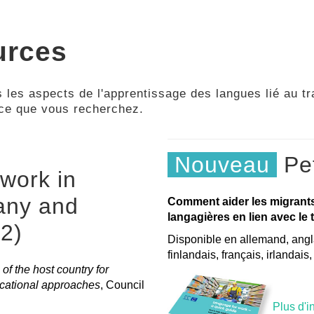
urces
 les aspects de l'apprentissage des langues lié au tra
 ce que vous recherchez.
Nouveau
Pet
work in
any and
Comment aider les migrant
langagières en lien avec le t
2)
Disponible en allemand, angla
finlandais, français, irlandais
of the host country for
ucational approaches
, Council
Plus d'i