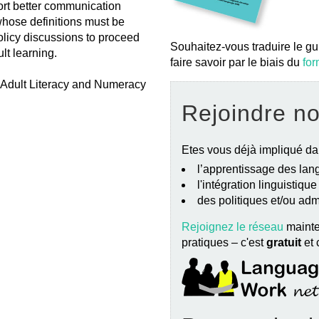
port better communication
hose definitions must be
olicy discussions to proceed
Souhaitez-vous traduire le gu
ult learning.
faire savoir par le biais du
for
 Adult Literacy and Numeracy
Rejoindre n
Etes vous déjà impliqué da
l’apprentissage des lang
l'intégration linguistiqu
des politiques et/ou ad
Rejoignez le réseau
mainte
pratiques – c'est
gratuit
et