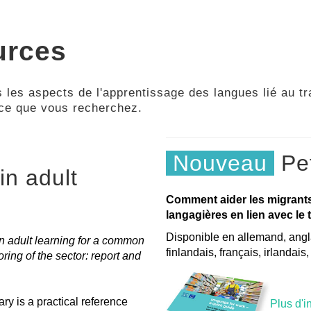
urces
 les aspects de l'apprentissage des langues lié au tra
 ce que vous recherchez.
Nouveau
Pet
in adult
Comment aider les migrant
langagières en lien avec le t
Disponible en allemand, angla
n adult learning for a common
finlandais, français, irlandais
ng of the sector: report and
ry is a practical reference
Plus d'i