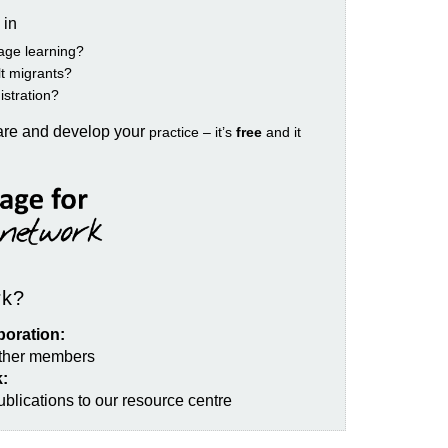
 in
age learning?
ult migrants?
istration?
are and develop your
practice – it’s
free
and it
rk?
boration:
other members
:
blications to our resource centre