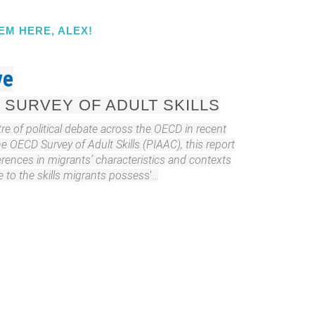
EM HERE, ALEX!
ve
 SURVEY OF ADULT SKILLS
re of political debate across the OECD in recent
e OECD Survey of Adult Skills (PIAAC), this report
rences in migrants’ characteristics and contexts
 to the skills migrants posses
s'...