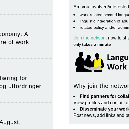
Are you involved/interested
work‐related second langu
linguistic integration of ad
related policy and/or admin
economy: A
Join the network
now to sh
ure of work
only
takes a minute
læring for
Why join the netwo
og utfordringer
Find partners for colla
View profiles and contact 
Disseminate your work
Post news, add links and pu
August,