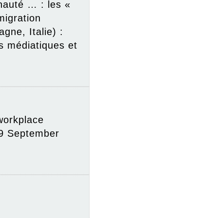
nauté … : les «
migration
ne, Italie) :
s médiatiques et
workplace
 9 September