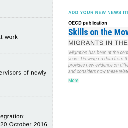
ADD YOUR NEW NEWS IT
OECD publication
Skills on the Mo
at work
MIGRANTS IN THE
'
Migration has been at the cent
years. Drawing on data from th
provides new evidence on diffe
and considers how these relate
rvisors of newly
More
egration:
, 20 October 2016